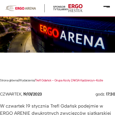
SPONSOR
Otwó
TYTULARNY
menu
Strona główna
/
Wydarzenia
/
Trefl Gdańsk – Grupa Azoty ZAKSA Kędzierzyn-Koźle
CZWARTEK,
19/01/2023
godz.
17:30
W czwartek 19 stycznia Trefl Gdańsk podejmie w
ERGO ARENIE dwukrotnych zwycięzców siatkarskiej