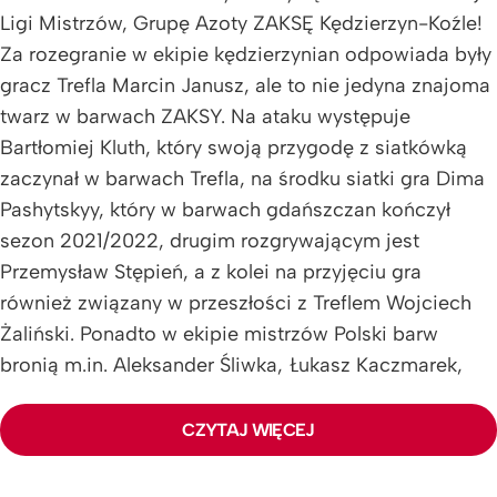
Ligi Mistrzów, Grupę Azoty ZAKSĘ Kędzierzyn-Koźle!
Za rozegranie w ekipie kędzierzynian odpowiada były
gracz Trefla Marcin Janusz, ale to nie jedyna znajoma
twarz w barwach ZAKSY. Na ataku występuje
Bartłomiej Kluth, który swoją przygodę z siatkówką
zaczynał w barwach Trefla, na środku siatki gra Dima
Pashytskyy, który w barwach gdańszczan kończył
sezon 2021/2022, drugim rozgrywającym jest
Przemysław Stępień, a z kolei na przyjęciu gra
również związany w przeszłości z Treflem Wojciech
Żaliński. Ponadto w ekipie mistrzów Polski barw
bronią m.in. Aleksander Śliwka, Łukasz Kaczmarek,
David Smith i Erik Shoji. Zapowiada się fascynująca
walka o ligowe punkty!
CZYTAJ WIĘCEJ