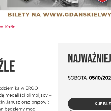
yn-Koźle
NAJWAŻNIEJ
ŹLE
SOBOTA,
05/10/20
ździernika w ERGO
ą medaliści olimpijscy –
rcin Janusz oraz brązowi:
KUP BIL
ian będziemy mogli