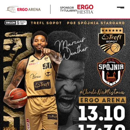
SPONSOR
Otwó
TYTULARNY
menu