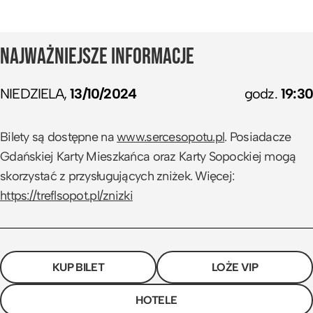
NAJWAŻNIEJSZE INFORMACJE
NIEDZIELA,
13/10/2024
godz.
19:30
Bilety są dostępne na
www.sercesopotu.pl
. Posiadacze
Gdańskiej Karty Mieszkańca oraz Karty Sopockiej mogą
skorzystać z przysługujących zniżek. Więcej:
https://treflsopot.pl/znizki
KUP BILET
LOŻE VIP
HOTELE