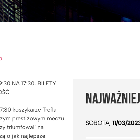
a
30 NA 17:30, BILETY
OŚĆ
NAJWAŻNIEJ
7:30 koszykarze Trefla
wszym prestiżowym meczu
SOBOTA,
11/03/202
zy triumfowali na
zą o jak najlepsze