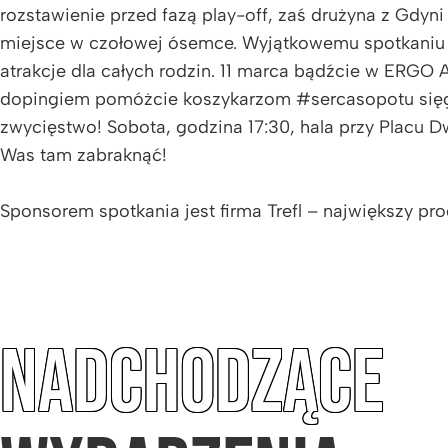
rozstawienie przed fazą play-off, zaś drużyna z Gdyn
miejsce w czołowej ósemce. Wyjątkowemu spotkaniu 
atrakcje dla całych rodzin. 11 marca bądźcie w ERGO
dopingiem pomóżcie koszykarzom #sercasopotu sięg
zwycięstwo! Sobota, godzina 17:30, hala przy Placu D
Was tam zabraknąć!
Sponsorem spotkania jest firma Trefl – największy pro
NADCHODZĄCE