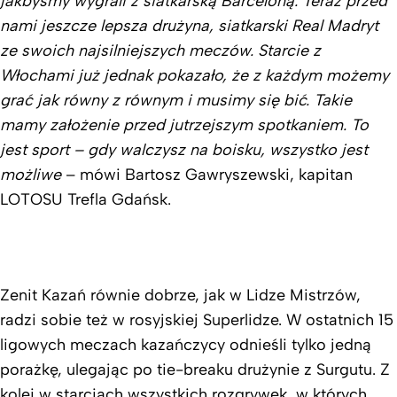
jakbyśmy wygrali z siatkarską Barceloną. Teraz przed
nami jeszcze lepsza drużyna, siatkarski Real Madryt
ze swoich najsilniejszych meczów. Starcie z
Włochami już jednak pokazało, że z każdym możemy
grać jak równy z równym i musimy się bić. Takie
mamy założenie przed jutrzejszym spotkaniem. To
jest sport – gdy walczysz na boisku, wszystko jest
możliwe
– mówi Bartosz Gawryszewski, kapitan
LOTOSU Trefla Gdańsk.
Zenit Kazań równie dobrze, jak w Lidze Mistrzów,
radzi sobie też w rosyjskiej Superlidze. W ostatnich 15
ligowych meczach kazańczycy odnieśli tylko jedną
porażkę, ulegając po tie-breaku drużynie z Surgutu. Z
kolei w starciach wszystkich rozgrywek, w których