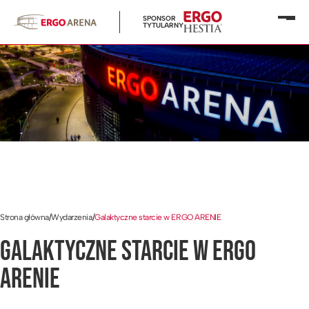
SPONSOR
Otwó
TYTULARNY
menu
Strona główna
/
Wydarzenia
/
Galaktyczne starcie w ERGO ARENIE
GALAKTYCZNE STARCIE W ERGO
ARENIE