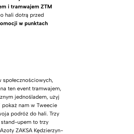
em i tramwajem ZTM
 hali dotrą przed
promocji w punktach
w społecznościowych,
 na ten event tramwajem,
cznym jednośladem, użyj
i pokaż nam w Tweecie
woja podróż do hali. Trzy
stand-upem to trzy
 Azoty ZAKSA Kędzierzyn-