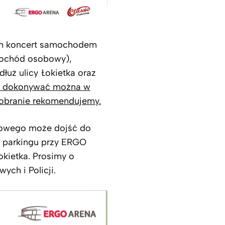
ten koncert samochodem
mochód osobowy),
uż ulicy Łokietka oraz
i dokonywać można w
pobranie rekomendujemy.
ołowego może dojść do
a parkingu przy ERGO
okietka. Prosimy o
ych i Policji.