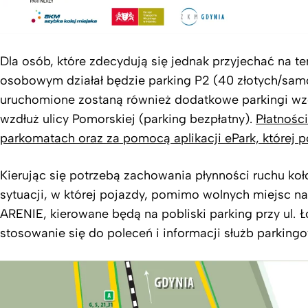
Dla osób, które zdecydują się jednak przyjechać na 
osobowym działał będzie parking P2 (40 złotych/sa
uruchomione zostaną również dodatkowe parkingi wzdł
wzdłuż ulicy Pomorskiej (parking bezpłatny).
Płatnośc
parkomatach oraz za pomocą aplikacji ePark, której 
Kierując się potrzebą zachowania płynności ruchu k
sytuacji, w której pojazdy, pomimo wolnych miejsc n
ARENIE, kierowane będą na pobliski parking przy ul. Ł
stosowanie się do poleceń i informacji służb parkingow