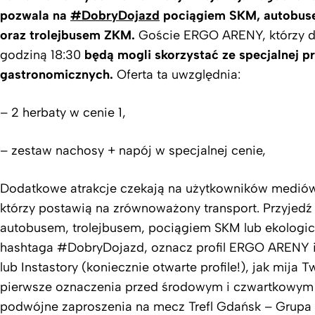
pozwala na
#DobryDojazd
pociągiem SKM, autobus
oraz trolejbusem ZKM.
Goście ERGO ARENY, którzy do
godziną 18:30
będą mogli skorzystać ze specjalnej 
gastronomicznych.
Oferta ta uwzględnia:
– 2 herbaty w cenie 1,
– zestaw nachosy + napój w specjalnej cenie,
Dodatkowe atrakcje czekają na użytkowników medió
którzy postawią na zrównoważony transport. Przyjedź
autobusem, trolejbusem, pociągiem SKM lub ekologi
hashtaga #DobryDojazd, oznacz profil ERGO ARENY 
lub Instastory (koniecznie otwarte profile!), jak mija T
pierwsze oznaczenia przed środowym i czwartkowym 
podwójne zaproszenia na mecz Trefl Gdańsk – Grupa