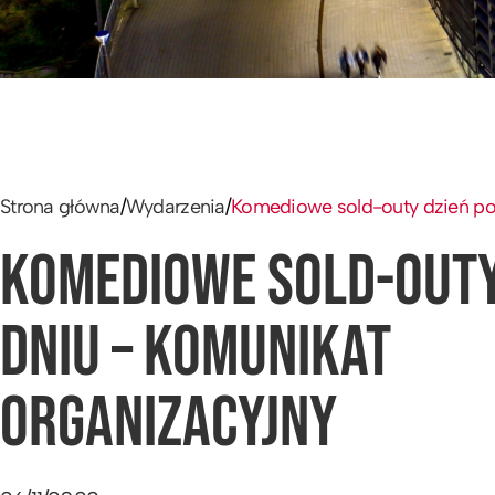
Strona główna
/
Wydarzenia
/
Komediowe sold-outy dzień po 
KOMEDIOWE SOLD-OUTY
DNIU – KOMUNIKAT
ORGANIZACYJNY