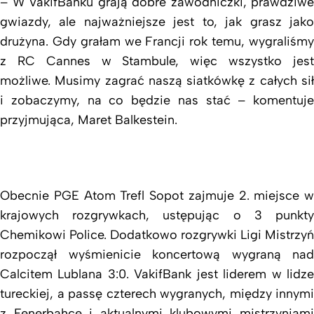
– W VakifBanku grają dobre zawodniczki, prawdziwe
gwiazdy, ale najważniejsze jest to, jak grasz jako
drużyna. Gdy grałam we Francji rok temu, wygraliśmy
z RC Cannes w Stambule, więc wszystko jest
możliwe. Musimy zagrać naszą siatkówkę z całych sił
i zobaczymy, na co będzie nas stać – komentuje
przyjmująca, Maret Balkestein.
Obecnie PGE Atom Trefl Sopot zajmuje 2. miejsce w
krajowych rozgrywkach, ustępując o 3 punkty
Chemikowi Police. Dodatkowo rozgrywki Ligi Mistrzyń
rozpoczął wyśmienicie koncertową wygraną nad
Calcitem Lublana 3:0. VakifBank jest liderem w lidze
tureckiej, a passę czterech wygranych, między innymi
z Fenerbahce i aktualnymi klubowymi mistrzyniami