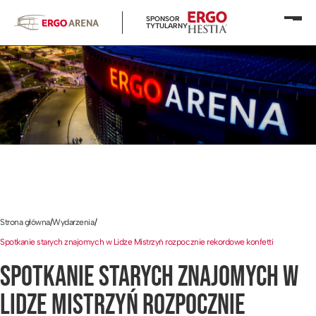
SPONSOR
Otwó
TYTULARNY
menu
Strona główna
/
Wydarzenia
/
Spotkanie starych znajomych w Lidze Mistrzyń rozpocznie rekordowe konfetti
SPOTKANIE STARYCH ZNAJOMYCH W
LIDZE MISTRZYŃ ROZPOCZNIE