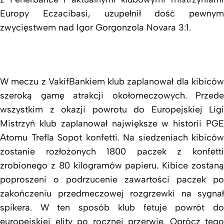
Europy Eczacibasi, uzupełnił dość pewnym
zwycięstwem nad Igor Gorgonzola Novara 3:1.
W meczu z VakifBankiem klub zaplanował dla kibiców
szeroką gamę atrakcji okołomeczowych. Przede
wszystkim z okazji powrotu do Europejskiej Ligi
Mistrzyń klub zaplanował największe w historii PGE
Atomu Trefla Sopot konfetti. Na siedzeniach kibiców
zostanie rozłożonych 1800 paczek z konfetti
zrobionego z 80 kilogramów papieru. Kibice zostaną
poproszeni o podrzucenie zawartości paczek po
zakończeniu przedmeczowej rozgrzewki na sygnał
spikera. W ten sposób klub fetuje powrót do
europejskiej elity po rocznej przerwie. Oprócz tego