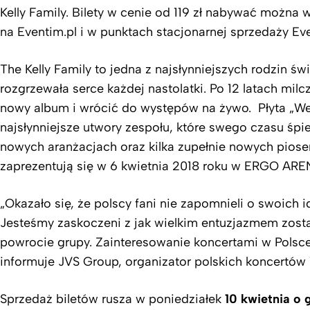
Kelly Family. Bilety w cenie od 119 zł nabywać można
na Eventim.pl i w punktach stacjonarnej sprzedaży Ev
The Kelly Family to jedna z najsłynniejszych rodzin świ
rozgrzewała serce każdej nastolatki. Po 12 latach mil
nowy album i wrócić do występów na żywo. Płyta „We
najsłynniejsze utwory zespołu, które swego czasu śpie
nowych aranżacjach oraz kilka zupełnie nowych piose
zaprezentują się w 6 kwietnia 2018 roku w ERGO ARE
„Okazało się, że polscy fani nie zapomnieli o swoich id
Jesteśmy zaskoczeni z jak wielkim entuzjazmem zosta
powrocie grupy. Zainteresowanie koncertami w Polsce
informuje JVS Group, organizator polskich koncertów T
Sprzedaż biletów rusza w poniedziałek
10 kwietnia o 