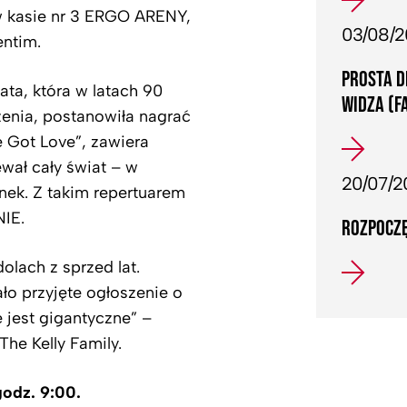
 w kasie nr 3 ERGO ARENY,
03/08/
entim.
PROSTA D
ata, która w latach 90
WIDZA (F
czenia, postanowiła nagrać
 Got Love”, zawiera
wał cały świat – w
20/07/2
nek. Z takim repertuarem
NIE.
ROZPOCZĘ
olach z sprzed lat.
ło przyjęte ogłoszenie o
 jest gigantyczne” –
he Kelly Family.
godz. 9:00.