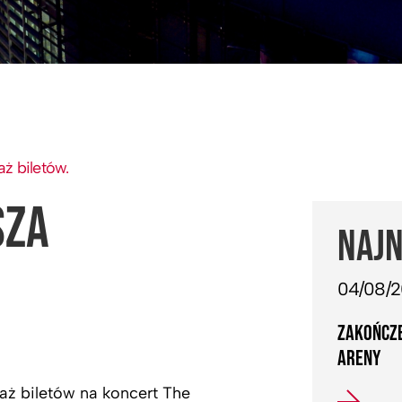
aż biletów.
SZA
NAJN
04/08/
ZAKOŃCZE
ARENY
daż biletów na koncert The