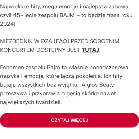
Największe hity, mega emocje i najlepsza zabawa,
czyli 45- lecie zespołu BAJM – to będzie trasa roku
2024!
NIEZBĘDNIK WIDZA (FAQ) PRZED SOBOTNIM
KONCERTEM DOSTĘPNY JEST
TUTAJ
.
Fenomen zespołu Bajm to właśnie ponadczasowa
muzyka i emocje, które łączą pokolenia. Ich hity
bujają wszystkich bez wyjątku. A głos Beaty
przeszywa i przyprawia o gęsią skórkę nawet
największych twardzieli.
Trasa 45 lecia to muzyczna podróż przed dekady
CZYTAJ WIĘCEJ
polskiej muzyki.