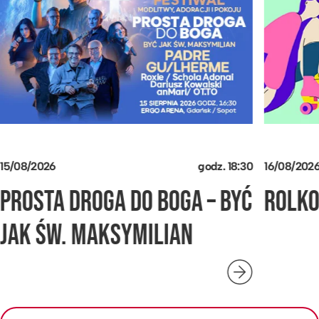
współzałożyciela i twórcy sukcesu Bajmu, Andrzeja
Pietrasa. A energia zespołu sprawi, że wstaniecie z
miejsc i od pierwszych dźwięków wszyscy razem
zaśpiewamy: JESTEŚ STEEEREM BIAŁYM
ŻOŁNIERZEM… !!!
Czy jesteście gotowi na taką jazdę?
15/08/2026
godz.
18:30
16/08/202
PROSTA DROGA DO BOGA – BYĆ
ROLK
JAK ŚW. MAKSYMILIAN