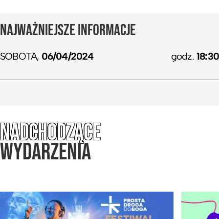
Usłyszycie „ejtisowe” przeboje, rockowe hity lat 90-
tych i romantyczne ballady, które wszyscy znamy i
NAJWAŻNIEJSZE INFORMACJE
uwielbiamy. A nie ma nic bardziej porywającego jak
przeboje śpiewane przez tysiące gardeł na
SOBOTA,
06/04/2024
godz.
18:30
największych arenach w Polsce. Wyobrażacie sobie
te porażającą siłę ?
„Co mi Panie dasz” czy „Józek nie daruje Ci tej nocy”
to już hymny naszych czasów!
NADCHODZĄCE
WYDARZENIA
A Bajm to nie tylko muzyka, to przede wszystkim
spektakl z fantastyczną oprawa wizualną, która
przeniesie Was do świata emocji i zabawy na ponad
dwie godziny.
Brzmienie Bajmu i produkcja to zasługa