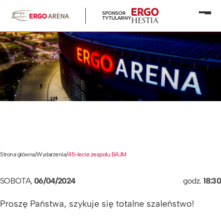
SPONSOR
Otwó
TYTULARNY
menu
Strona główna
/
Wydarzenia
/
45-lecie zespołu BAJM
SOBOTA,
06/04/2024
godz.
18:30
Proszę Państwa, szykuje się totalne szaleństwo!