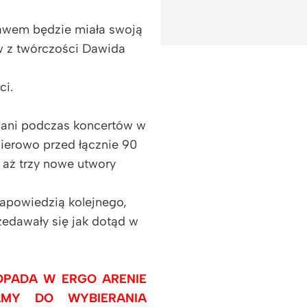
ebawem będzie miała swoją
w z twórczości Dawida
ci.
 fani podczas koncertów w
ierowo przed łącznie 90
 aż trzy nowe utwory
 zapowiedzią kolejnego,
zedawały się jak dotąd w
OPADA W ERGO ARENIE
CAMY DO WYBIERANIA