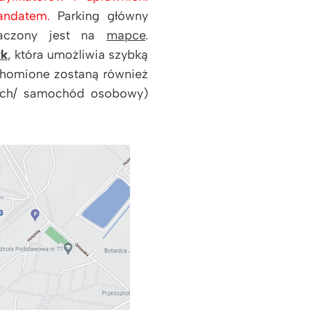
andatem.
Parking główny
aczony jest na
mapce
.
rk
, która umożliwia szybką
uchomione zostaną również
tych/ samochód osobowy)