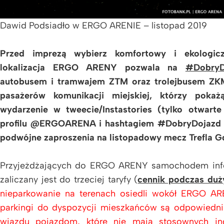
Dawid Podsiadło w ERGO ARENIE – listopad 2019
Przed imprezą wybierz komfortowy i ekologic
lokalizacja ERGO ARENY pozwala na
#DobryD
autobusem i tramwajem ZTM oraz trolejbusem ZKM
pasażerów komunikacji miejskiej, którzy pok
wydarzenie w tweecie/Instastories (tylko otwarte
profilu @ERGOARENA i hashtagiem #DobryDojazd op
podwójne zaproszenia na listopadowy mecz Trefla Gd
Przyjeżdżających do ERGO ARENY samochodem info
zaliczany jest do trzeciej taryfy (
cennik podczas duż
nieparkowanie na terenach osiedli wokół ERGO ARE
parkingi do dyspozycji mieszkańców są odpowiedni
wjazdu pojazdom, które nie mają stosownych ind