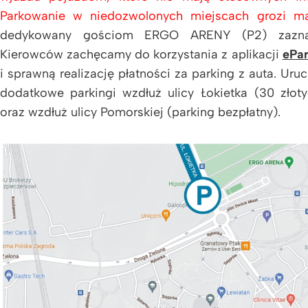
Parkowanie w niedozwolonych miejscach grozi m
dedykowany gościom ERGO ARENY (P2) zazn
Kierowców zachęcamy do korzystania z aplikacji
ePa
i sprawną realizację płatności za parking z auta. Ur
dodatkowe parkingi wzdłuż ulicy Łokietka (30 zło
oraz wzdłuż ulicy Pomorskiej (parking bezpłatny).