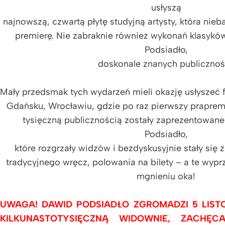
usłyszą
najnowszą, czwartą płytę studyjną artysty, która ni
premierę. Nie zabraknie również wykonań klasykó
Podsiadło,
doskonale znanych publicznoś
Mały przedsmak tych wydarzeń mieli okazję usłyszeć
Gdańsku, Wrocławiu, gdzie po raz pierwszy praprem
tysięczną publicznością zostały zaprezentowane
Podsiadło,
które rozgrzały widzów i bezdyskusyjnie stały się
tradycyjnego wręcz, polowania na bilety – a te wypr
mgnieniu oka!
UWAGA! DAWID PODSIADŁO ZGROMADZI 5 LIST
KILKUNASTOTYSIĘCZNĄ WIDOWNIE, ZACHĘ