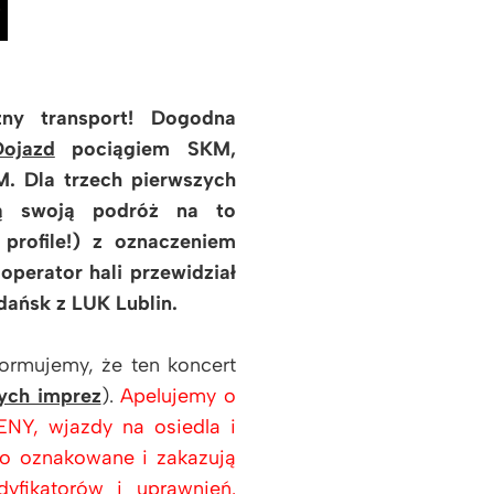
zny transport! Dogodna
ojazd
pociągiem SKM,
. Dla trzech pierwszych
ażą swoją podróż na to
 profile!) z oznaczeniem
erator hali przewidział
ańsk z LUK Lublin.
rmujemy, że ten koncert
ych imprez
).
Apelujemy o
NY, wjazdy na osiedla i
o oznakowane i zakazują
yfikatorów i uprawnień.