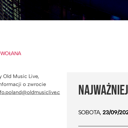
ODWOŁANA
y Old Music Live,
nformacji o zwrocie
NAJWAŻNIEJ
nfo.poland@oldmusiclive.c
SOBOTA,
23/09/20