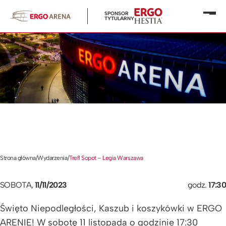
SPONSOR
Otwó
TYTULARNY
menu
Strona główna
/
Wydarzenia
/
Trefl Sopot – Legia Warszawa
SOBOTA,
11/11/2023
godz.
17:30
Święto Niepodległości, Kaszub i koszykówki w ERGO
ARENIE! W sobotę 11 listopada o godzinie 17:30