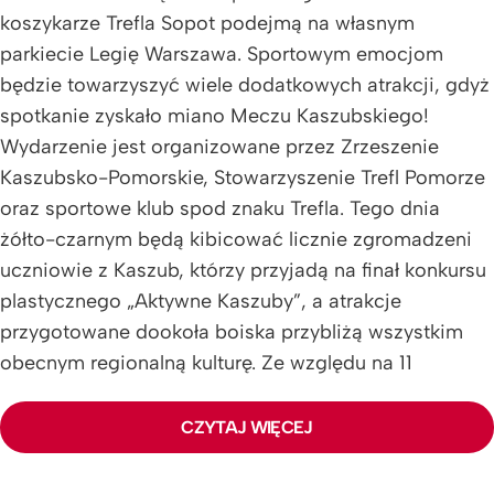
koszykarze Trefla Sopot podejmą na własnym
parkiecie Legię Warszawa. Sportowym emocjom
będzie towarzyszyć wiele dodatkowych atrakcji, gdyż
spotkanie zyskało miano Meczu Kaszubskiego!
Wydarzenie jest organizowane przez Zrzeszenie
Kaszubsko-Pomorskie, Stowarzyszenie Trefl Pomorze
oraz sportowe klub spod znaku Trefla. Tego dnia
żółto-czarnym będą kibicować licznie zgromadzeni
uczniowie z Kaszub, którzy przyjadą na finał konkursu
plastycznego „Aktywne Kaszuby”, a atrakcje
przygotowane dookoła boiska przybliżą wszystkim
obecnym regionalną kulturę. Ze względu na 11
listopada, czyli Dzień Niepodległości, nie zabraknie
także biało-czerwonych elementów oprawy.
CZYTAJ WIĘCEJ
Dodatkowym smaczkiem jest powrót do Trójmiasta
Michała Kolendy. Zawodnik grał dla Trefla Sopot przez