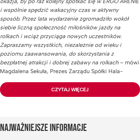
okazja, by po raz kolejny spotkać się w ERGO ARENIE
i wspólnie spędzić wakacyjny czas w aktywny
sposób. Przez lata wydarzenie zgromadziło wokół
siebie liczną społeczność miłośników jazdy na
rolkach i wciąż przyciąga nowych uczestników.
Zapraszamy wszystkich, niezależnie od wieku i
poziomu zaawansowania, do skorzystania z
bezpłatnej atrakcji i dobrej zabawy na rolkach
– mówi
Magdalena Sekuła, Prezes Zarządu Spółki Hala-
Gdańsk Sopot, operatora ERGO ARENY i organizatora
cyklu.
CZYTAJ WIĘCEJ
–
Zainteresowanie kolejnymi edycjami Rolkowiska
pokazuje, że mieszkańcy Trójmiasta potrzebują
wydarzeń, które łączą aktywność fizyczną, dobrą
NAJWAŻNIEJSZE INFORMACJE
zabawę i wspólne, rodzinne spędzanie czasu. Dlatego