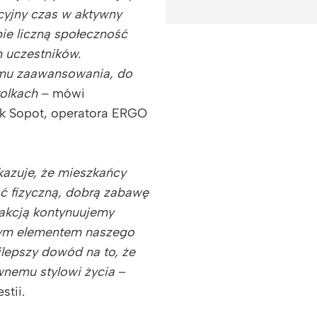
cyjny czas w aktywny
ie liczną społeczność
h uczestników.
omu zaawansowania, do
rolkach
– mówi
sk Sopot, operatora ERGO
kazuje, że mieszkańcy
ść fizyczną, dobrą zabawę
fakcją kontynuujemy
tałym elementem naszego
jlepszy dowód na to, że
ywnemu stylowi życia
–
stii.