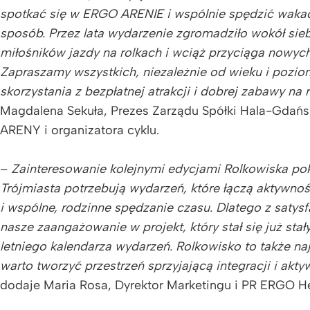
spotkać się w ERGO ARENIE i wspólnie spędzić waka
sposób. Przez lata wydarzenie zgromadziło wokół sieb
miłośników jazdy na rolkach i wciąż przyciąga nowyc
Zapraszamy wszystkich, niezależnie od wieku i pozi
skorzystania z bezpłatnej atrakcji i dobrej zabawy na 
Magdalena Sekuła, Prezes Zarządu Spółki Hala-Gdań
ARENY i organizatora cyklu.
–
Zainteresowanie kolejnymi edycjami Rolkowiska po
Trójmiasta potrzebują wydarzeń, które łączą aktywno
i wspólne, rodzinne spędzanie czasu. Dlatego z satys
nasze zaangażowanie w projekt, który stał się już s
letniego kalendarza wydarzeń. Rolkowisko to także na
warto tworzyć przestrzeń sprzyjającą integracji i akt
dodaje Maria Rosa, Dyrektor Marketingu i PR ERGO He