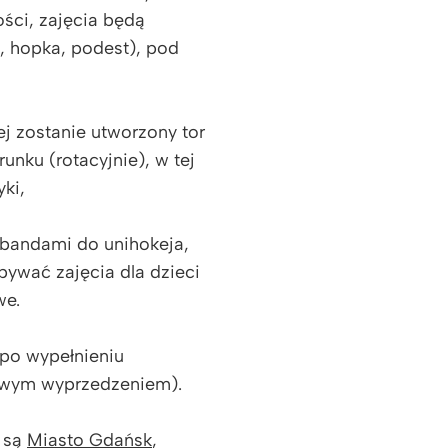
ości, zajęcia będą
 hopka, podest), pod
ej zostanie utworzony tor
unku (rotacyjnie), w tej
yki,
 bandami do unihokeja,
ywać zajęcia dla dzieci
we.
 po wypełnieniu
owym wyprzedzeniem).
 są
Miasto Gdańsk
,