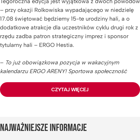
Tegoroczna edycja jest wyjątkowa z dwóch powodów
– przy okazji Rolkowiska wypadającego w niedzielę
17.08 świętować będziemy 15-te urodziny hali, a o
dodatkowe atrakcje dla uczestników cyklu drugi rok z
rzędu zadba patron strategiczny imprez i sponsor
tytularny hali – ERGO Hestia.
–
To już obowiązkowa pozycja w wakacyjnym
kalendarzu ERGO ARENY! Sportowa społeczność
dzięki gdańsko-sopockim Rolkowiskom ciągle się
rozrasta, a co dla nas szczególnie ważne, nadal
CZYTAJ WIĘCEJ
pojawiają się nowi chętni, którzy lato pragną spędzić
aktywnie. Zabierzcie swój sprzęt lub wypożyczcie go
w hali i dołączcie do wspólnej, bezpłatnej atrakcji
–
mówi Magdalena Sekuła, Prezes Zarządu Spółki Hala-
NAJWAŻNIEJSZE INFORMACJE
Gdańsk Sopot, operatora ERGO ARENY, organizatora