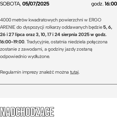
cyklu.
SOBOTA,
05/07/2025
godz.
16:00
–
Bardzo się cieszę, że w tym roku także możemy
4000 metrów kwadratowych powierzchni w ERGO
zaprosić mieszkańców Trójmiasta na Rolkowisko, tym
ARENIE do dyspozycji rolkarzy oddawanych będzie
5, 6,
bardziej, że zainteresowanie, jakim ta impreza
26 i 27 lipca oraz 3, 10, 17 i 24 sierpnia 2025 w godz.
cieszyła się w ubiegłym roku, przerosło nasze
16:00-19:00
. Tradycyjnie, ostatnia niedziela połączona
oczekiwania. Mam nadzieję, że gwarancja dobrej
zostanie z zawodami, a godziny jazdy zostaną
zabawy i okazja do aktywności fizycznej niezależnie
odpowiednio wydłużone.
od pogody, a także możliwość pojeżdżenia na
rolkach w majestatycznym wnętrzu ERGO ARENY tym
Regulamin imprezy znaleźć można
tutaj
.
razem także będą cieszyły się dużym
zainteresowaniem
– dodaje Maria Rosa, dyrektor
marketingu ERGO Hestii.
Na wszystkich chętnych podczas
Rolkowisk w ERGO
NADCHODZĄCE
ARENIE
2025 czekać będzie 5 specjalnie