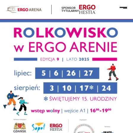
SPONSOR
Otwó
TYTULARNY
menu