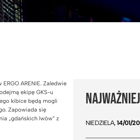
 w ERGO ARENIE. Zaledwie
 podejmą ekipę GKS-u
NAJWAŻNIEJ
ego kibice będą mogli
go. Zapowiada się
ia „gdańskich lwów” z
NIEDZIELA,
14/01/2