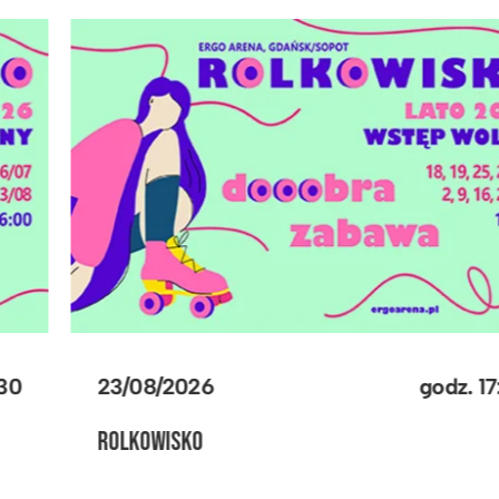
05/09/2026
godz.
17:30
MECZ TOWARZYSKI REPREZENTACJI POLSKI
MĘŻCZYZN W SIATKÓWCE