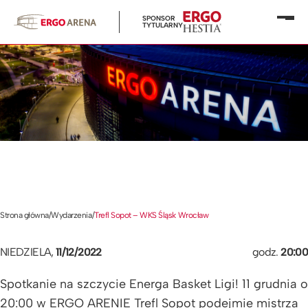
SPONSOR
Otwó
TYTULARNY
menu
Strona główna
/
Wydarzenia
/
Trefl Sopot – WKS Śląsk Wrocław
NIEDZIELA,
11/12/2022
godz.
20:00
Spotkanie na szczycie Energa Basket Ligi! 11 grudnia o
20:00 w ERGO ARENIE Trefl Sopot podejmie mistrza